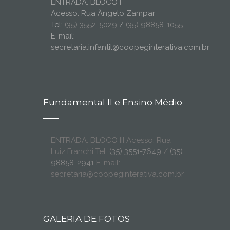
ENTRADA: BLOCO I
Acesso: Rua Ângelo Zampar
Tel:
(35) 3552-5029
/
(35) 98858-1055
E-mail:
secretaria.infantil@coopeginterativa.com.br
Fundamental II e Ensino Médio
ENTRADA: BLOCO III Acesso: Rua
Luiz Franchi Tel:
(35) 3551-7649
/
(35)
98858-2941
E-mail:
secretaria@coopeginterativa.com.br
GALERIA DE FOTOS