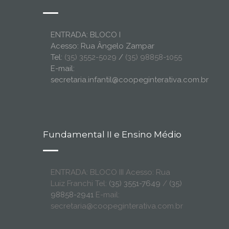
ENTRADA: BLOCO I
Acesso: Rua Ângelo Zampar
Tel:
(35) 3552-5029
/
(35) 98858-1055
E-mail:
secretaria.infantil@coopeginterativa.com.br
Fundamental II e Ensino Médio
ENTRADA: BLOCO III Acesso: Rua
Luiz Franchi Tel:
(35) 3551-7649
/
(35)
98858-2941
E-mail:
secretaria@coopeginterativa.com.br