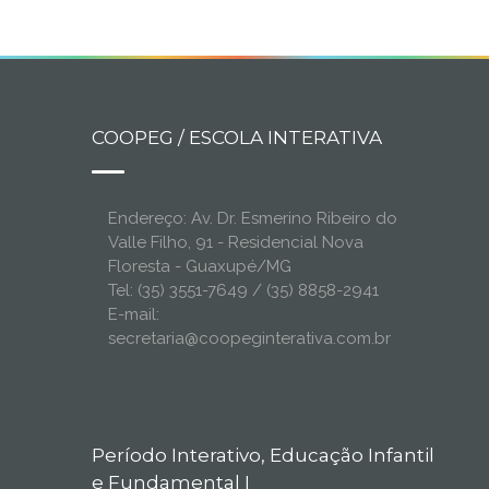
COOPEG / ESCOLA INTERATIVA
Endereço: Av. Dr. Esmerino Ribeiro do
Valle Filho, 91 - Residencial Nova
Floresta - Guaxupé/MG
Tel: (35) 3551-7649 / (35) 8858-2941
E-mail:
secretaria@coopeginterativa.com.br
Período Interativo, Educação Infantil
e Fundamental I