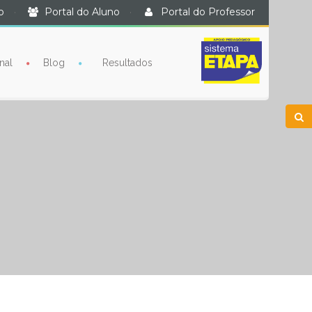
o
·
Portal do Aluno
·
Portal do Professor
nal
Blog
Resultados