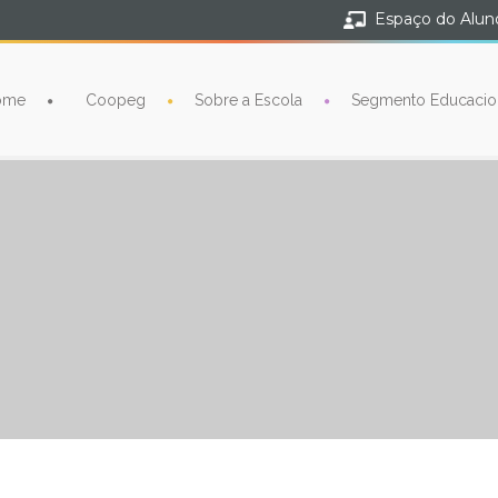
Espaço do Alun
ome
Coopeg
Sobre a Escola
Segmento Educacio