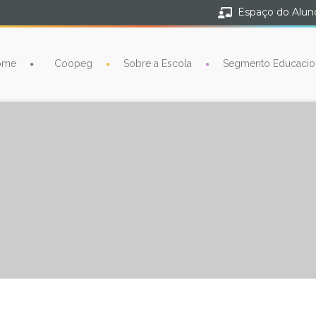
Espaço do Alun
ome
Coopeg
Sobre a Escola
Segmento Educacio