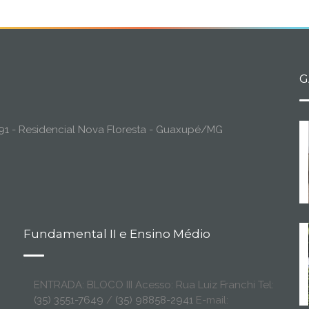
G
o, 91 - Residencial Nova Floresta - Guaxupé/MG
Fundamental II e Ensino Médio
ENTRADA: BLOCO III Acesso: Rua Luiz Franchi Tel:
(35) 3551-7649
/
(35) 98858-2941
E-mail: