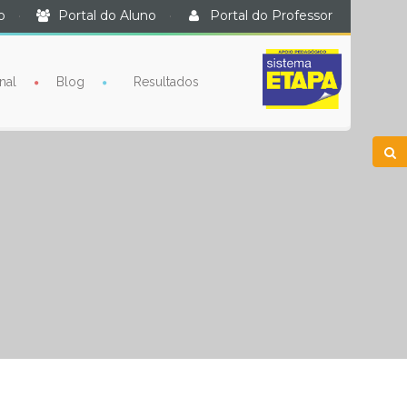
o
·
Portal do Aluno
·
Portal do Professor
nal
Blog
Resultados