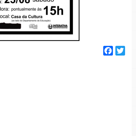
Face
Tw