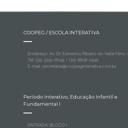
COOPEG / ESCOLA INTERATIVA
Endereço: Av. Dr. Esmerino Ribeiro do Valle Filh
Tel: (35) 3551-7649 / (35) 8858-2941
E-mail: secretaria@coopeginterativa.com.br
Período Interativo, Educação Infantil e
Fundamental I
ENTRADA: BLOCO I