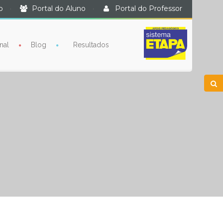
o
·
Portal do Aluno
·
Portal do Professor
nal
Blog
Resultados