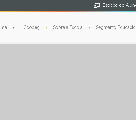
Espaço do Alun
ome
Coopeg
Sobre a Escola
Segmento Educacio