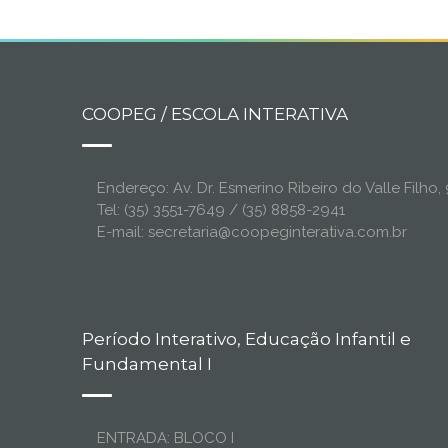
COOPEG / ESCOLA INTERATIVA
Endereço: Av. Dr. Esmerino Ribeiro do Valle Filh
Tel: (35) 3551-7649 / (35) 8858-2941
E-mail: secretaria@coopeginterativa.com.br
Período Interativo, Educação Infantil e
Fundamental I
ENTRADA: BLOCO I