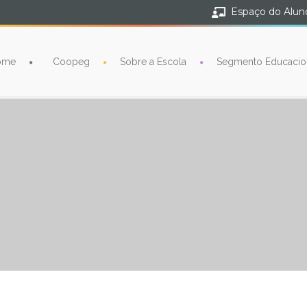
Espaço do Alun
ome
Coopeg
Sobre a Escola
Segmento Educacio