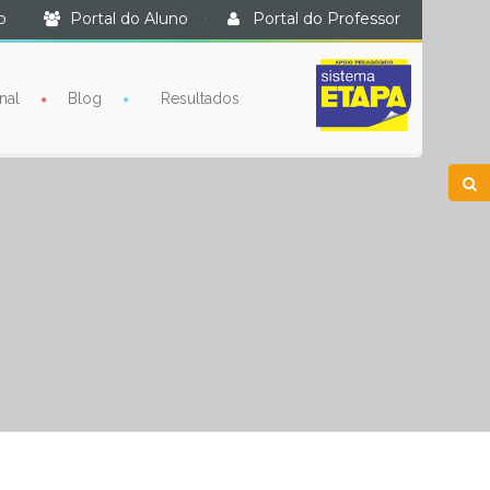
o
·
Portal do Aluno
·
Portal do Professor
nal
Blog
Resultados