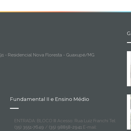
G
o, 91 - Residencial Nova Floresta - Guaxupé/MG
Fundamental II e Ensino Médio
ENTRADA: BLOCO III Acesso: Rua Luiz Franchi Tel:
(35) 3551-7649
/
(35) 98858-2941
E-mail: