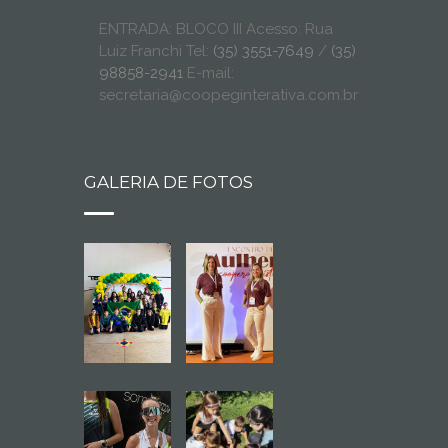
ENTRADA: BLOCO III Acesso: Rua
Luiz Franchi Tel:
(35) 3551-7649
/
(35)
98858-2941
E-mail:
secretaria@coopeginterativa.com.br
GALERIA DE FOTOS