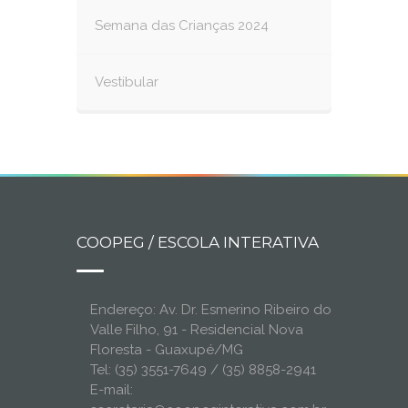
Semana das Crianças 2024
Vestibular
COOPEG / ESCOLA INTERATIVA
Endereço: Av. Dr. Esmerino Ribeiro do
Valle Filho, 91 - Residencial Nova
Floresta - Guaxupé/MG
Tel: (35) 3551-7649 / (35) 8858-2941
E-mail: