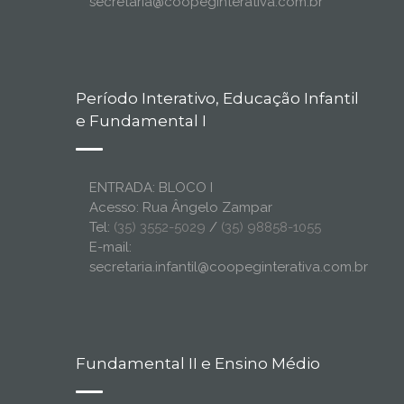
secretaria@coopeginterativa.com.br
Período Interativo, Educação Infantil
e Fundamental I
ENTRADA: BLOCO I
Acesso: Rua Ângelo Zampar
Tel:
(35) 3552-5029
/
(35) 98858-1055
E-mail:
secretaria.infantil@coopeginterativa.com.br
Fundamental II e Ensino Médio