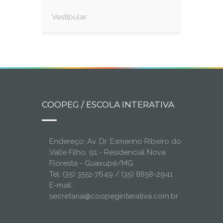
Vestibular
COOPEG / ESCOLA INTERATIVA
Endereço: Av. Dr. Esmerino Ribeiro do
Valle Filho, 91 - Residencial Nova
Floresta - Guaxupé/MG
Tel: (35) 3551-7649 / (35) 8858-2941
E-mail:
secretaria@coopeginterativa.com.br