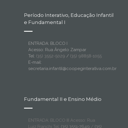
Período Interativo, Educação Infantil
e Fundamental I
ENTRADA: BLOCO I
Acesso: Rua Ângelo Zampar
Tel:
(35) 3552-5029
/
(35) 98858-1055
E-mail:
secretaria.infantil@coopeginterativa.com.br
Fundamental II e Ensino Médio
ENTRADA: BLOCO III Acesso: Rua
Luiz Franchi Tel:
(35) 3551-7649
/
(35)