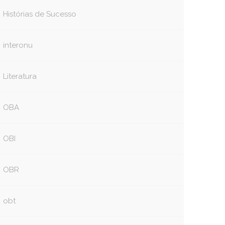
Histórias de Sucesso
interonu
Literatura
OBA
OBI
OBR
obt
book
itter