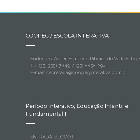
COOPEG / ESCOLA INTERATIVA
Endereço: Av. Dr. Esmerino Ribeiro do Valle Filh
Tel: (35) 3551-7649 / (35) 8858-2941
E-mail: secretaria@coopeginterativa.com.br
Período Interativo, Educação Infantil e
Fundamental I
ENTRADA: BLOCO I