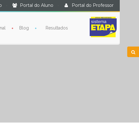
o
·
Portal do Aluno
·
Portal do Professor
nal
Blog
Resultados