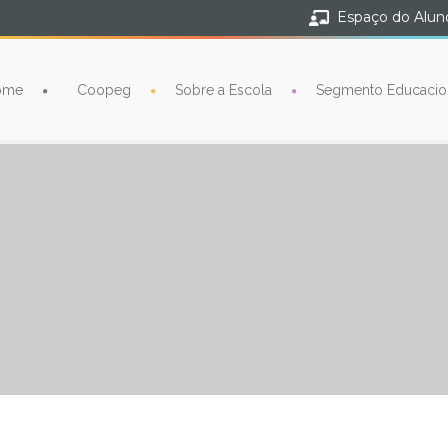
Espaço do Alun
ome
Coopeg
Sobre a Escola
Segmento Educacio