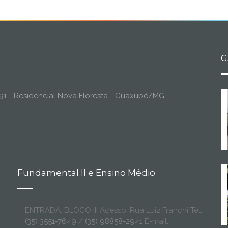
G
o, 91 - Residencial Nova Floresta - Guaxupé/MG
Fundamental II e Ensino Médio
ENTRADA: BLOCO III Acesso: Rua Luiz Franchi Tel:
(35) 3551-7649
/
(35) 98858-2941
E-mail: