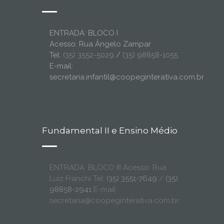
ENTRADA: BLOCO I
Acesso: Rua Ângelo Zampar
Tel:
(35) 3552-5029
/
(35) 98858-1055
E-mail:
secretaria.infantil@coopeginterativa.com.br
Fundamental II e Ensino Médio
ENTRADA: BLOCO III Acesso: Rua
Luiz Franchi Tel:
(35) 3551-7649
/
(35)
98858-2941
E-mail:
secretaria@coopeginterativa.com.br