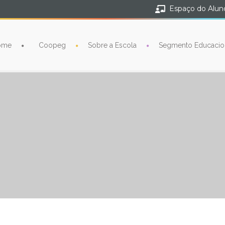
Espaço do Alun
ome
Coopeg
Sobre a Escola
Segmento Educacio