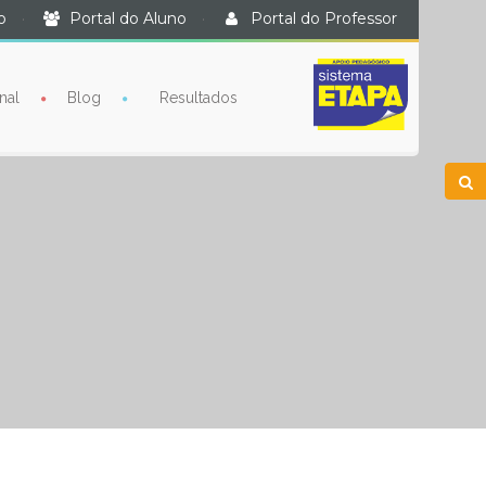
o
·
Portal do Aluno
·
Portal do Professor
nal
Blog
Resultados