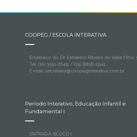
COOPEG / ESCOLA INTERATIVA
Endereço: Av. Dr. Esmerino Ribeiro do Valle Filh
Tel: (35) 3551-7649 / (35) 8858-2941
E-mail: secretaria@coopeginterativa.com.br
Período Interativo, Educação Infantil e
Fundamental I
ENTRADA: BLOCO I