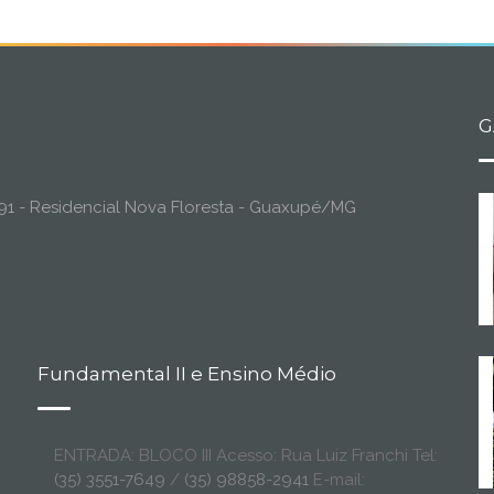
G
o, 91 - Residencial Nova Floresta - Guaxupé/MG
Fundamental II e Ensino Médio
ENTRADA: BLOCO III Acesso: Rua Luiz Franchi Tel:
(35) 3551-7649
/
(35) 98858-2941
E-mail: