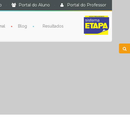
o
·
Portal do Aluno
·
Portal do Professor
nal
Blog
Resultados