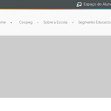
Espaço do Alun
ome
Coopeg
Sobre a Escola
Segmento Educacio