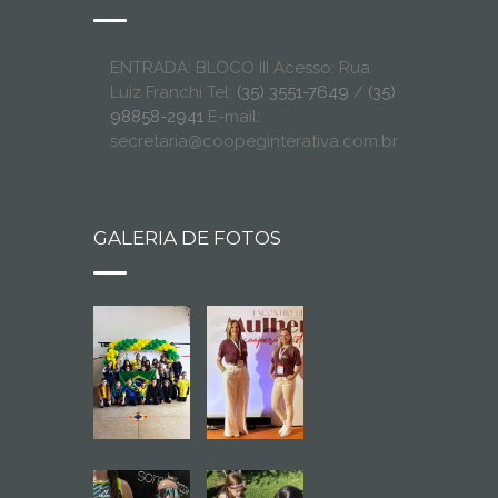
ENTRADA: BLOCO III Acesso: Rua
Luiz Franchi Tel:
(35) 3551-7649
/
(35)
98858-2941
E-mail:
secretaria@coopeginterativa.com.br
GALERIA DE FOTOS