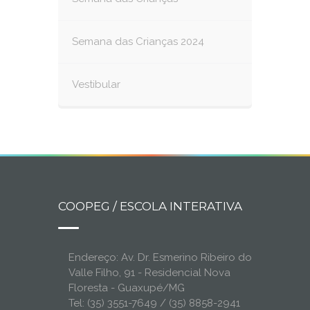
Semana das Crianças 2024
Vestibular
COOPEG / ESCOLA INTERATIVA
Endereço: Av. Dr. Esmerino Ribeiro do
Valle Filho, 91 - Residencial Nova
Floresta - Guaxupé/MG
Tel: (35) 3551-7649 / (35) 8858-2941