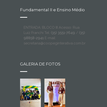
Fundamental II e Ensino Médio
ENTRADA: BLOCO III Acesso: Rua
Luiz Franchi Tel:
(35) 3551-7649
/
(35)
98858-2941
E-mail:
secretaria@coopeginterativa.com.br
GALERIA DE FOTOS