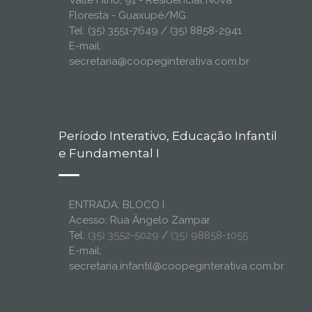
Valle Filho, 91 - Residencial Nova
Floresta - Guaxupé/MG
Tel: (35) 3551-7649 / (35) 8858-2941
E-mail:
secretaria@coopeginterativa.com.br
Período Interativo, Educação Infantil
e Fundamental I
ENTRADA: BLOCO I
Acesso: Rua Ângelo Zampar
Tel:
(35) 3552-5029
/
(35) 98858-1055
E-mail:
secretaria.infantil@coopeginterativa.com.br