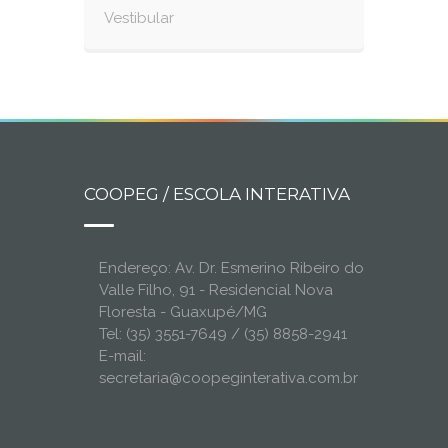
Vestibular
COOPEG / ESCOLA INTERATIVA
Endereço: Av. Dr. Esmerino Ribeiro do
Valle Filho, 91 - Residencial Nova
Floresta - Guaxupé/MG
Tel: (35) 3551-7649 / (35) 8858-2941
E-mail:
secretaria@coopeginterativa.com.br