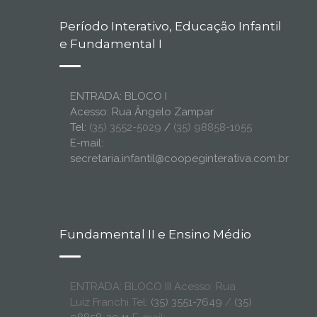
Período Interativo, Educação Infantil
e Fundamental I
ENTRADA: BLOCO I
Acesso: Rua Ângelo Zampar
Tel:
(35) 3552-5029
/
(35) 98858-1055
E-mail:
secretaria.infantil@coopeginterativa.com.br
Fundamental II e Ensino Médio
ENTRADA: BLOCO III Acesso: Rua
Luiz Franchi Tel:
(35) 3551-7649
/
(35)