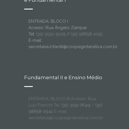
e Fundamental I
ENTRADA: BLOCO I
Acesso: Rua Ângelo Zampar
Tel:
(35) 3552-5029
/
(35) 98858-1055
E-mail:
secretaria.infantil@coopeginterativa.com.br
Fundamental II e Ensino Médio
ENTRADA: BLOCO III Acesso: Rua
Luiz Franchi Tel:
(35) 3551-7649
/
(35)
98858-2941
E-mail:
secretaria@coopeginterativa.com.br