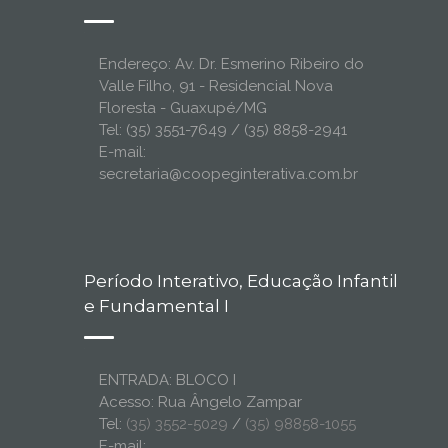
Endereço: Av. Dr. Esmerino Ribeiro do
Valle Filho, 91 - Residencial Nova
Floresta - Guaxupé/MG
Tel: (35) 3551-7649 / (35) 8858-2941
E-mail:
secretaria@coopeginterativa.com.br
Período Interativo, Educação Infantil
e Fundamental I
ENTRADA: BLOCO I
Acesso: Rua Ângelo Zampar
Tel:
(35) 3552-5029
/
(35) 98858-1055
E-mail: