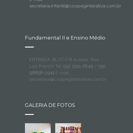
secretaria.infantil@coopeginterativa.com.br
Fundamental II e Ensino Médio
ENTRADA: BLOCO III Acesso: Rua
Luiz Franchi Tel:
(35) 3551-7649
/
(35)
98858-2941
E-mail:
secretaria@coopeginterativa.com.br
GALERIA DE FOTOS