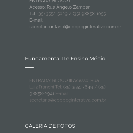
ENTRADA: BLOCO I
Acesso: Rua Ângelo Zampar
Tel:
(35) 3552-5029
/
(35) 98858-1055
E-mail:
secretaria.infantil@coopeginterativa.com.br
Fundamental II e Ensino Médio
ENTRADA: BLOCO III Acesso: Rua
Luiz Franchi Tel:
(35) 3551-7649
/
(35)
98858-2941
E-mail:
secretaria@coopeginterativa.com.br
GALERIA DE FOTOS