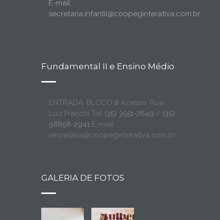
E-mail:
secretaria.infantil@coopeginterativa.com.br
Fundamental II e Ensino Médio
ENTRADA: BLOCO III Acesso: Rua
Luiz Franchi Tel:
(35) 3551-7649
/
(35)
98858-2941
E-mail:
secretaria@coopeginterativa.com.br
GALERIA DE FOTOS