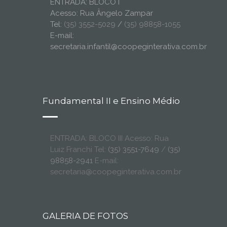
ENTRADA: BLOCO I
Acesso: Rua Ângelo Zampar
Tel:
(35) 3552-5029
/
(35) 98858-1055
E-mail:
secretaria.infantil@coopeginterativa.com.br
Fundamental II e Ensino Médio
ENTRADA: BLOCO III Acesso: Rua
Luiz Franchi Tel:
(35) 3551-7649
/
(35)
98858-2941
E-mail:
secretaria@coopeginterativa.com.br
GALERIA DE FOTOS