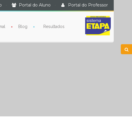
o
·
Portal do Aluno
·
Portal do Professor
nal
Blog
Resultados