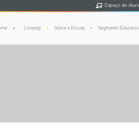
Espaço do Alun
ome
Coopeg
Sobre a Escola
Segmento Educacio