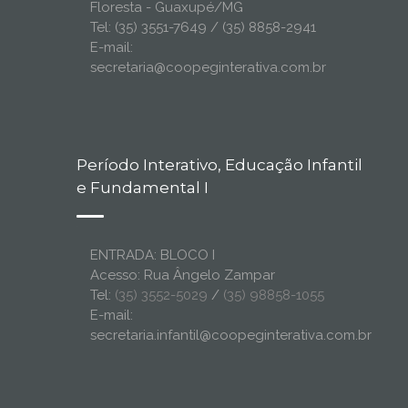
Floresta - Guaxupé/MG
Tel: (35) 3551-7649 / (35) 8858-2941
E-mail:
secretaria@coopeginterativa.com.br
Período Interativo, Educação Infantil
e Fundamental I
ENTRADA: BLOCO I
Acesso: Rua Ângelo Zampar
Tel:
(35) 3552-5029
/
(35) 98858-1055
E-mail:
secretaria.infantil@coopeginterativa.com.br