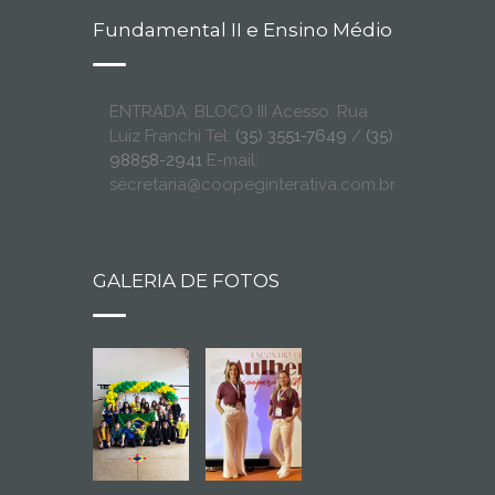
Fundamental II e Ensino Médio
ENTRADA: BLOCO III Acesso: Rua
Luiz Franchi Tel:
(35) 3551-7649
/
(35)
98858-2941
E-mail:
secretaria@coopeginterativa.com.br
GALERIA DE FOTOS