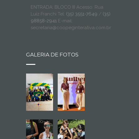
ENTRADA: BLOCO III Acesso: Rua
Luiz Franchi Tel:
(35) 3551-7649
/
(35)
98858-2941
E-mail:
secretaria@coopeginterativa.com.br
GALERIA DE FOTOS