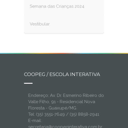
Semana das Crianças 2024
Vestibular
COOPEG / ESCOLA INTERATIVA
Endereço: Av. Dr. Esmerino Ribeiro do
Valle Filho, 91 - Residencial Nova
Floresta - Guaxupé/MG
Tel: (35) 3551-7649 / (35) 8858-2941
E-mail:
secretaria@coopeginterativa.com.br