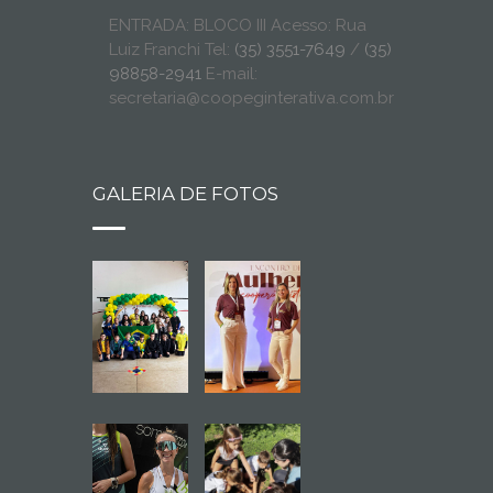
ENTRADA: BLOCO III Acesso: Rua
Luiz Franchi Tel:
(35) 3551-7649
/
(35)
98858-2941
E-mail:
secretaria@coopeginterativa.com.br
GALERIA DE FOTOS