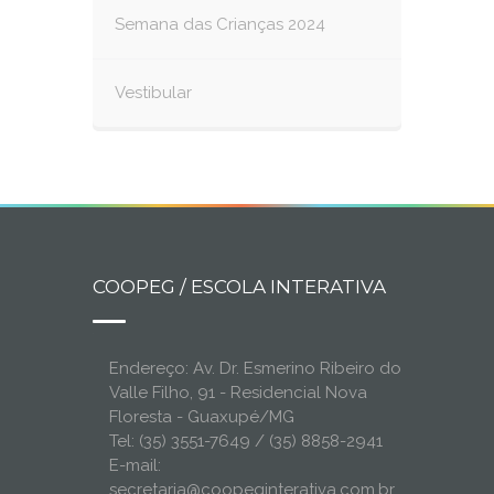
Semana das Crianças 2024
Vestibular
COOPEG / ESCOLA INTERATIVA
Endereço: Av. Dr. Esmerino Ribeiro do
Valle Filho, 91 - Residencial Nova
Floresta - Guaxupé/MG
Tel: (35) 3551-7649 / (35) 8858-2941
E-mail:
secretaria@coopeginterativa.com.br