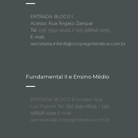
ENTRADA: BLOCO I
Acesso: Rua Ângelo Zampar
Tel:
(35) 3552-5029
/
(35) 98858-1055
E-mail:
secretaria.infantil@coopeginterativa.com.br
Fundamental II e Ensino Médio
ENTRADA: BLOCO III Acesso: Rua
Luiz Franchi Tel:
(35) 3551-7649
/
(35)
98858-2941
E-mail:
secretaria@coopeginterativa.com.br