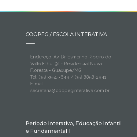
COOPEG / ESCOLA INTERATIVA
Endereço: Av. Dr. Esmerino Ribeiro do
Valle Filho, 91 - Residencial Nova
Floresta - Guaxupé/MG
Tel: (35) 3551-7649 / (35) 8858-2941
E-mail:
secretaria@coopeginterativa.com.br
Período Interativo, Educação Infantil
e Fundamental I