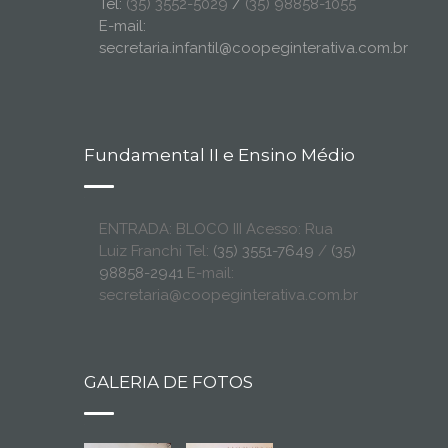
Tel:
(35) 3552-5029
/
(35) 98858-1055
E-mail:
secretaria.infantil@coopeginterativa.com.br
Fundamental II e Ensino Médio
ENTRADA: BLOCO III Acesso: Rua
Luiz Franchi Tel:
(35) 3551-7649
/
(35)
98858-2941
E-mail:
secretaria@coopeginterativa.com.br
GALERIA DE FOTOS