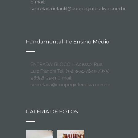
E-mail:
secretaria.infantil@coopeginterativa.com.br
Fundamental II e Ensino Médio
ENTRADA: BLOCO III Acesso: Rua
Luiz Franchi Tel:
(35) 3551-7649
/
(35)
98858-2941
E-mail:
secretaria@coopeginterativa.com.br
GALERIA DE FOTOS