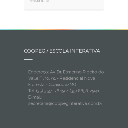
Vestibular
COOPEG / ESCOLA INTERATIVA
Endereço: Av. Dr. Esmerino Ribeiro do
Valle Filho, 91 - Residencial Nova
Floresta - Guaxupé/MG
Tel: (35) 3551-7649 / (35) 8858-2941
E-mail:
secretaria@coopeginterativa.com.br