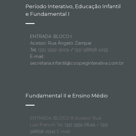
Período Interativo, Educação Infantil
e Fundamental I
ENTRADA: BLOCO I
Acesso: Rua Ângelo Zampar
Tel:
(35) 3552-5029
/
(35) 98858-1055
E-mail:
secretaria.infantil@coopeginterativa.com.br
Fundamental II e Ensino Médio
ENTRADA: BLOCO III Acesso: Rua
Luiz Franchi Tel:
(35) 3551-7649
/
(35)
98858-2941
E-mail: