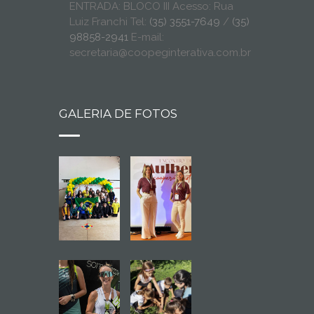
ENTRADA: BLOCO III Acesso: Rua
Luiz Franchi Tel:
(35) 3551-7649
/
(35)
98858-2941
E-mail:
secretaria@coopeginterativa.com.br
GALERIA DE FOTOS