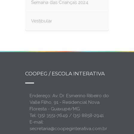
Semana das Crianças 2024
Vestibular
COOPEG / ESCOLA INTERATIVA
Endereço: Av. Dr. Esmerino Ribeiro do
Valle Filho, 91 - Residencial Nova
Floresta - Guaxupé/MG
Tel: (35) 3551-7649 / (35) 8858-2941
E-mail:
secretaria@coopeginterativa.com.br