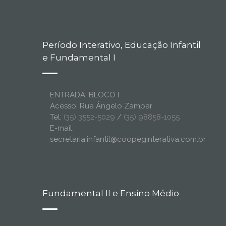
Período Interativo, Educação Infantil
e Fundamental I
ENTRADA: BLOCO I
Acesso: Rua Ângelo Zampar
Tel:
(35) 3552-5029
/
(35) 98858-1055
E-mail:
secretaria.infantil@coopeginterativa.com.br
Fundamental II e Ensino Médio