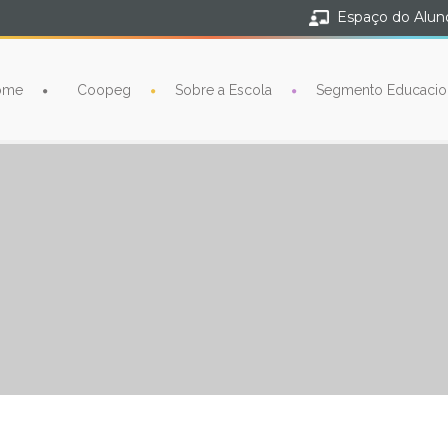
Espaço do Alun
ome
Coopeg
Sobre a Escola
Segmento Educacio