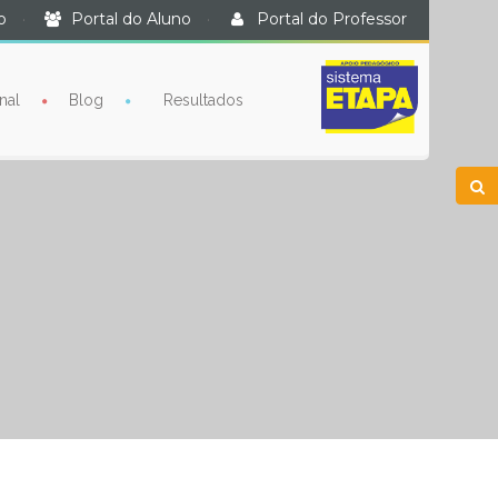
o
·
Portal do Aluno
·
Portal do Professor
nal
Blog
Resultados