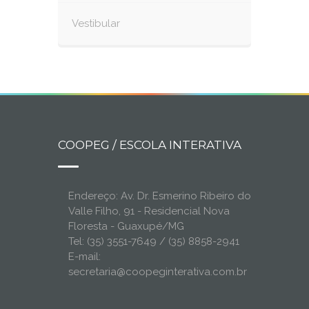
Vestibular
COOPEG / ESCOLA INTERATIVA
Endereço: Av. Dr. Esmerino Ribeiro do
Valle Filho, 91 - Residencial Nova
Floresta - Guaxupé/MG
Tel: (35) 3551-7649 / (35) 8858-2941
E-mail:
secretaria@coopeginterativa.com.br