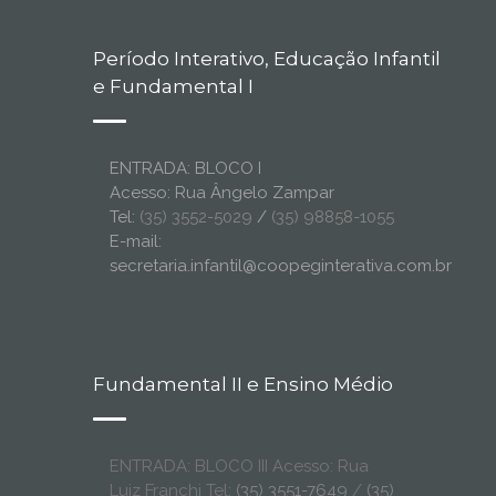
Período Interativo, Educação Infantil
e Fundamental I
ENTRADA: BLOCO I
Acesso: Rua Ângelo Zampar
Tel:
(35) 3552-5029
/
(35) 98858-1055
E-mail:
secretaria.infantil@coopeginterativa.com.br
Fundamental II e Ensino Médio
ENTRADA: BLOCO III Acesso: Rua
Luiz Franchi Tel:
(35) 3551-7649
/
(35)