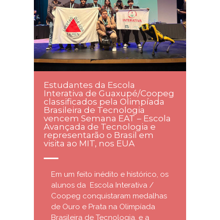
Estudantes da Escola
Interativa de Guaxupé/Coopeg
classificados pela Olimpíada
Brasileira de Tecnologia
vencem Semana EAT – Escola
Avançada de Tecnologia e
representarão o Brasil em
visita ao MIT, nos EUA
Em um feito inédito e histórico, os
alunos da Escola Interativa /
Coopeg conquistaram medalhas
de Ouro e Prata na Olimpíada
Brasileira de Tecnologia, e a