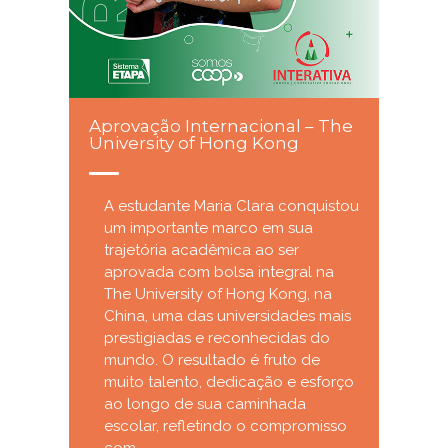
Aprovação Internacional – The
University of Hong Kong
A estudante Maria Clara conquistou
um importante marco em sua
trajetória acadêmica ao ser
aprovada com bolsa integral na
The University of Hong Kong, na
China, uma das universidades mais
prestigiadas e reconhecidas do
mundo. O resultado é fruto de
muito talento, dedicação e esforço
ao longo de sua caminhada
escolar, refletindo o compromisso
com ...