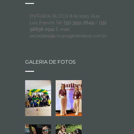
ENTRADA: BLOCO III Acesso: Rua
Luiz Franchi Tel:
(35) 3551-7649
/
(35)
98858-2941
E-mail:
secretaria@coopeginterativa.com.br
GALERIA DE FOTOS