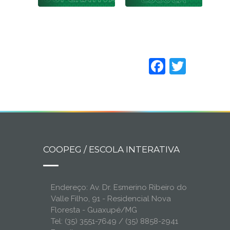
Faceboo
Twitt
COOPEG / ESCOLA INTERATIVA
Endereço: Av. Dr. Esmerino Ribeiro do
Valle Filho, 91 - Residencial Nova
Floresta - Guaxupé/MG
Tel: (35) 3551-7649 / (35) 8858-2941