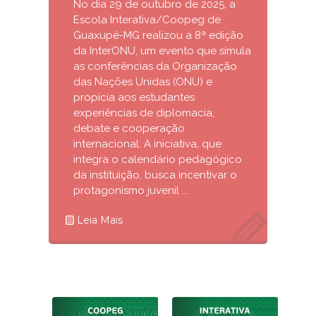
No dia 29 de outubro de 2025, a
Escola Interativa/Coopeg de
Guaxupé-MG realizou a 8ª edição
da InterONU, um evento que simula
as conferências da Organização
das Nações Unidas (ONU) e
propicia aos estudantes
experiências de diplomacia,
debate e cooperação
internacional. A iniciativa, que
integra o calendário pedagógico
da instituição, busca incentivar o
protagonismo juvenil ...
Leia Mais