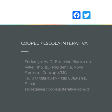
Faceboo
Twitt
COOPEG / ESCOLA INTERATIVA
Endereço: Av. Dr. Esmerino Ribeiro do
Valle Filho, 91 - Residencial Nova
Floresta - Guaxupé/MG
Tel: (35) 3551-7649 / (35) 8858-2941
E-mail:
secretaria@coopeginterativa.com.br