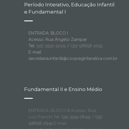
Período Interativo, Educação Infantil
e Fundamental I
ENTRADA: BLOCO I
Acesso: Rua Ângelo Zampar
Tel:
(35) 3552-5029
/
(35) 98858-1055
E-mail:
secretaria.infantil@coopeginterativa.com.br
Fundamental II e Ensino Médio
ENTRADA: BLOCO III Acesso: Rua
Luiz Franchi Tel:
(35) 3551-7649
/
(35)
98858-2941
E-mail: