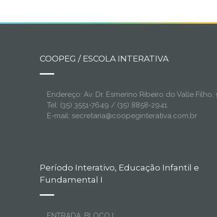
COOPEG / ESCOLA INTERATIVA
Endereço: Av. Dr. Esmerino Ribeiro do Valle Filh
Tel: (35) 3551-7649 / (35) 8858-2941
E-mail: secretaria@coopeginterativa.com.br
Período Interativo, Educação Infantil e
Fundamental I
ENTRADA: BLOCO I