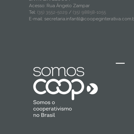
Acesso: Rua Ângelo Zampar
Tel:
(35) 3552-5029
/
(35) 98858-1055
E-mail: secretaria.infantil@coopeginterativa.com.