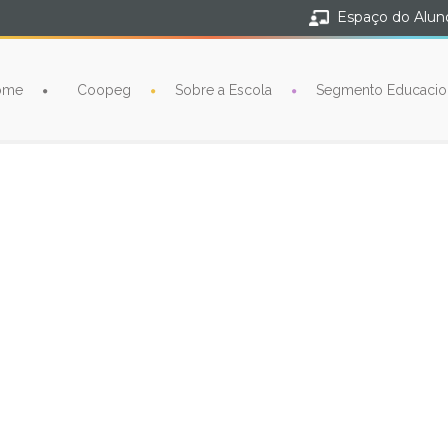
Espaço do Alun
ome
Coopeg
Sobre a Escola
Segmento Educacio