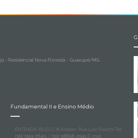
G
o, 91 - Residencial Nova Floresta - Guaxupé/MG
Fundamental II e Ensino Médio
ENTRADA: BLOCO III Acesso: Rua Luiz Franchi Tel:
(35) 3551-7649
/
(35) 98858-2941
E-mail: