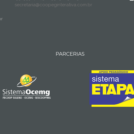
secretaria@coopeginterativa.com.br
br
PARCERIAS