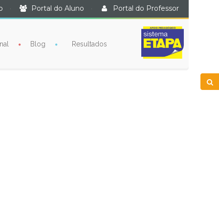
o
·
Portal do Aluno
·
Portal do Professor
nal
Blog
Resultados