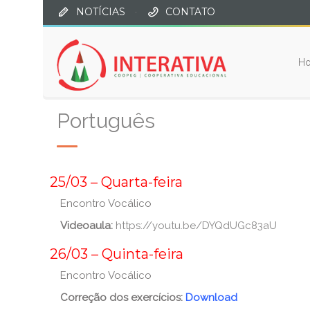
NOTÍCIAS
·
CONTATO
H
Português
_
25/03 – Quarta-feira
Encontro Vocálico
Videoaula:
https://youtu.be/DYQdUGc83aU
_
26/03 – Quinta-feira
Encontro Vocálico
Correção dos exercícios:
Download