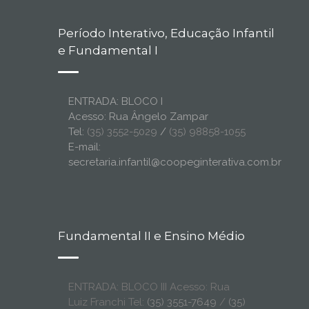
Período Interativo, Educação Infantil
e Fundamental I
ENTRADA: BLOCO I
Acesso: Rua Ângelo Zampar
Tel:
(35) 3552-5029
/
(35) 98858-1055
E-mail:
secretaria.infantil@coopeginterativa.com.br
Fundamental II e Ensino Médio
ENTRADA: BLOCO III Acesso: Rua
Luiz Franchi Tel:
(35) 3551-7649
/
(35)