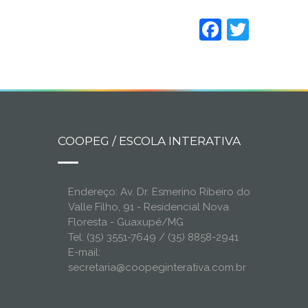
Faceboo
Twitt
COOPEG / ESCOLA INTERATIVA
Endereço: Av. Dr. Esmerino Ribeiro do
Valle Filho, 91 - Residencial Nova
Floresta - Guaxupé/MG
Tel: (35) 3551-7649 / (35) 8858-2941
E-mail:
secretaria@coopeginterativa.com.br