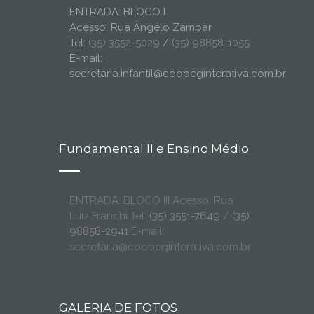
ENTRADA: BLOCO I
Acesso: Rua Ângelo Zampar
Tel:
(35) 3552-5029
/
(35) 98858-1055
E-mail:
secretaria.infantil@coopeginterativa.com.br
Fundamental II e Ensino Médio
ENTRADA: BLOCO III Acesso: Rua
Luiz Franchi Tel:
(35) 3551-7649
/
(35)
98858-2941
E-mail:
secretaria@coopeginterativa.com.br
GALERIA DE FOTOS