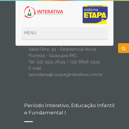
COOPEG / ESCOLA INTERATIVA
Endereço: Av. Dr. Esmerino Ribeiro do
Valle Filho, 91 - Residencial Nova
Floresta - Guaxupé/MG
Tel: (35) 3551-7649 / (35) 8858-2941
E-mail:
secretaria@coopeginterativa.com.br
Período Interativo, Educação Infantil
e Fundamental I