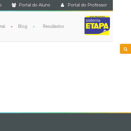
o
·
Portal do Aluno
·
Portal do Professor
nal
Blog
Resultados
book
itter