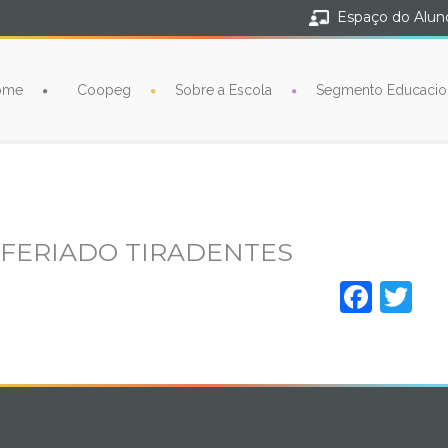
Espaço do Alun
ome
Coopeg
Sobre a Escola
Segmento Educacio
– FERIADO TIRADENTES
Face
Tw