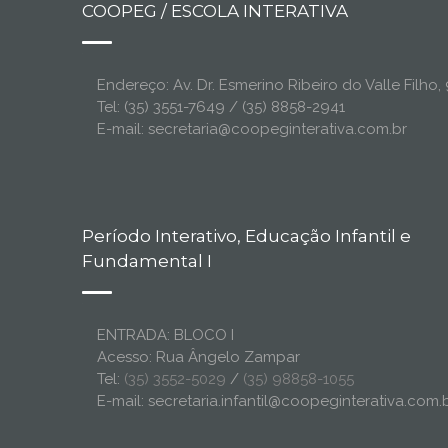
COOPEG / ESCOLA INTERATIVA
Endereço: Av. Dr. Esmerino Ribeiro do Valle Filh
Tel: (35) 3551-7649 / (35) 8858-2941
E-mail: secretaria@coopeginterativa.com.br
Período Interativo, Educação Infantil e
Fundamental I
ENTRADA: BLOCO I
Acesso: Rua Ângelo Zampar
Tel:
(35) 3552-5029
/
(35) 98858-1055
E-mail: secretaria.infantil@coopeginterativa.com.