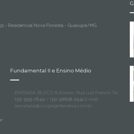
G
o, 91 - Residencial Nova Floresta - Guaxupé/MG
Fundamental II e Ensino Médio
ENTRADA: BLOCO III Acesso: Rua Luiz Franchi Tel:
(35) 3551-7649
/
(35) 98858-2941
E-mail:
secretaria@coopeginterativa.com.br
br