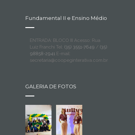
Fundamental II e Ensino Médio
ENTRADA: BLOCO III Acesso: Rua
Luiz Franchi Tel:
(35) 3551-7649
/
(35)
98858-2941
E-mail:
secretaria@coopeginterativa.com.br
GALERIA DE FOTOS