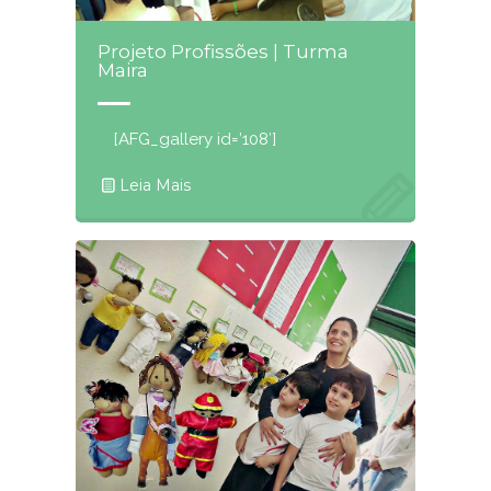
Projeto Profissões | Turma
Maira
[AFG_gallery id=’108′]
Leia Mais