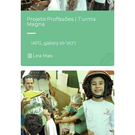
Projeto Profissões | Turma
Magna
[AFG_gallery id=’107′]
Leia Mais