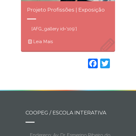
Projeto Profissões | Exposição
[AFG_gallery id=’109′]
Leia Mais
Faceboo
Twitt
COOPEG / ESCOLA INTERATIVA
Endereço: Av. Dr. Esmerino Ribeiro do