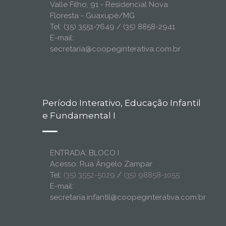
Valle Filho, 91 - Residencial Nova
Floresta - Guaxupé/MG
Tel: (35) 3551-7649 / (35) 8858-2941
E-mail:
secretaria@coopeginterativa.com.br
Período Interativo, Educação Infantil
e Fundamental I
ENTRADA: BLOCO I
Acesso: Rua Ângelo Zampar
Tel:
(35) 3552-5029
/
(35) 98858-1055
E-mail:
secretaria.infantil@coopeginterativa.com.br