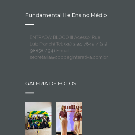
Fundamental II e Ensino Médio
ENTRADA: BLOCO III Acesso: Rua
Luiz Franchi Tel:
(35) 3551-7649
/
(35)
98858-2941
E-mail:
secretaria@coopeginterativa.com.br
GALERIA DE FOTOS