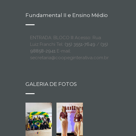
Fundamental II e Ensino Médio
ENTRADA: BLOCO III Acesso: Rua
Luiz Franchi Tel:
(35) 3551-7649
/
(35)
98858-2941
E-mail:
secretaria@coopeginterativa.com.br
GALERIA DE FOTOS