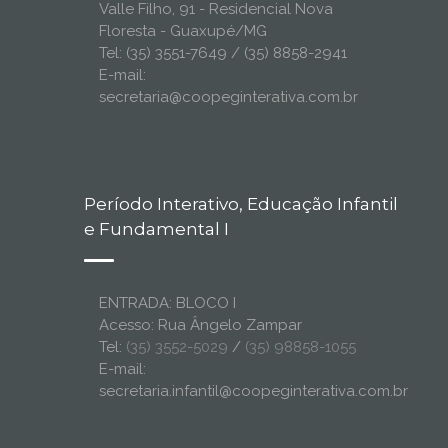
Valle Filho, 91 - Residencial Nova
Floresta - Guaxupé/MG
Tel: (35) 3551-7649 / (35) 8858-2941
E-mail:
secretaria@coopeginterativa.com.br
Período Interativo, Educação Infantil
e Fundamental I
ENTRADA: BLOCO I
Acesso: Rua Ângelo Zampar
Tel:
(35) 3552-5029
/
(35) 98858-1055
E-mail:
secretaria.infantil@coopeginterativa.com.br