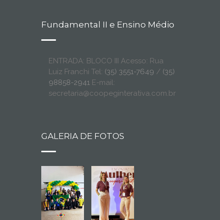
Fundamental II e Ensino Médio
ENTRADA: BLOCO III Acesso: Rua
Luiz Franchi Tel:
(35) 3551-7649
/
(35)
98858-2941
E-mail:
secretaria@coopeginterativa.com.br
GALERIA DE FOTOS