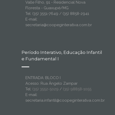
Valle Filho, 91 - Residencial Nova
Floresta - Guaxupé/MG
Tel: (35) 3551-7649 / (35) 8858-2941
E-mail:
secretaria@coopeginterativa.com.br
Período Interativo, Educação Infantil
e Fundamental I
ENTRADA: BLOCO I
Acesso: Rua Ângelo Zampar
Tel:
(35) 3552-5029
/
(35) 98858-1055
E-mail:
secretaria.infantil@coopeginterativa.com.br