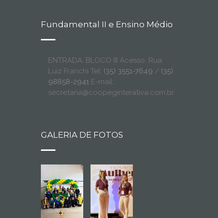
Fundamental II e Ensino Médio
ENTRADA: BLOCO III Acesso: Rua
Luiz Franchi Tel:
(35) 3551-7649
/
(35)
98858-2941
E-mail:
secretaria@coopeginterativa.com.br
GALERIA DE FOTOS