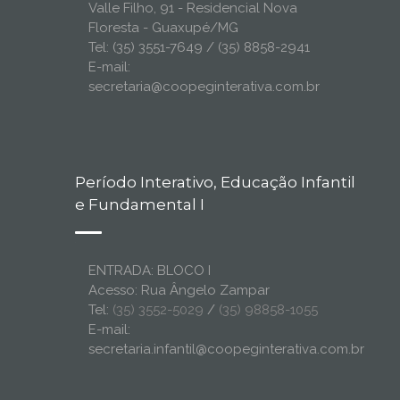
Valle Filho, 91 - Residencial Nova
Floresta - Guaxupé/MG
Tel: (35) 3551-7649 / (35) 8858-2941
E-mail:
secretaria@coopeginterativa.com.br
Período Interativo, Educação Infantil
e Fundamental I
ENTRADA: BLOCO I
Acesso: Rua Ângelo Zampar
Tel:
(35) 3552-5029
/
(35) 98858-1055
E-mail:
secretaria.infantil@coopeginterativa.com.br