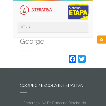
George
Faceboo
Twitt
COOPEG / ESCOLA INTERATIVA
Endereço: Av. Dr. Esmerino Ribeiro do