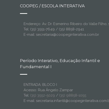
COOPEG / ESCOLA INTERATIVA
Endereço: Av. Dr. Esmerino Ribeiro do Valle Filh
Tel: (35) 3551-7649 / (35) 8858-2941
E-mail: secretaria@coopeginterativa.com.br
Período Interativo, Educação Infantil e
Fundamental I
ENTRADA: BLOCO I
Acesso: Rua Ângelo Zampar
Tel:
(35) 3552-5029
/
(35) 98858-1055
E-mail: secretaria.infantil@coopeginterativa.com.