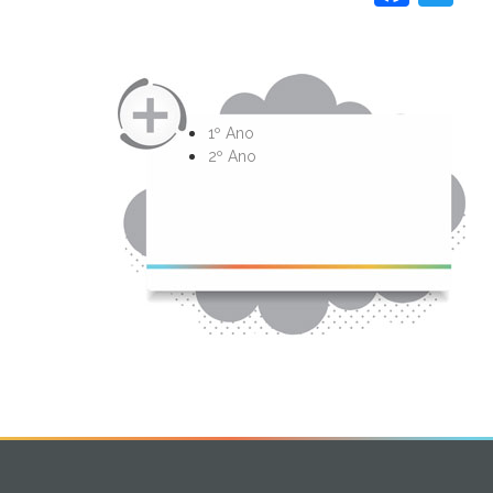
1º Ano
2º Ano