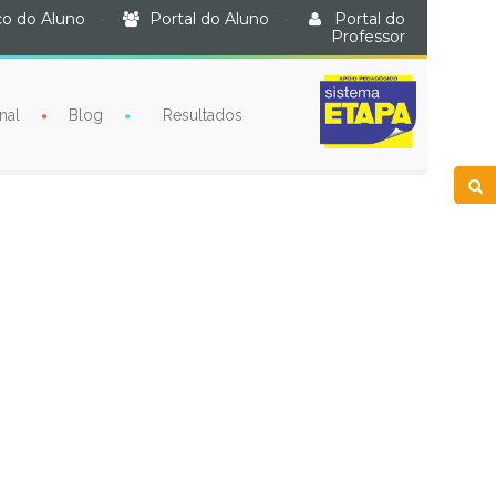
o do Aluno
·
Portal do Aluno
·
Portal do
Professor
nal
Blog
Resultados
book
itter