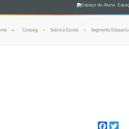
Espaç
ome
Coopeg
Sobre a Escola
Segmento Educacio
Face
Tw