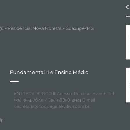
G
o, 91 - Residencial Nova Floresta - Guaxupé/MG
Fundamental II e Ensino Médio
ENTRADA: BLOCO III Acesso: Rua Luiz Franchi Tel:
(35) 3551-7649
/
(35) 98858-2941
E-mail:
secretaria@coopeginterativa.com.br
br