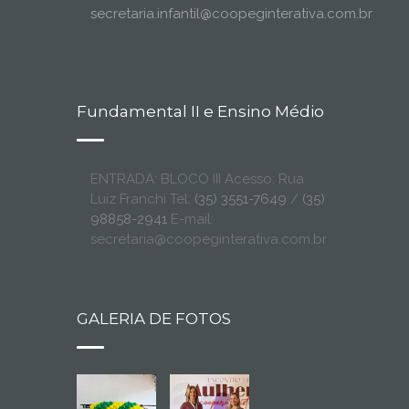
secretaria.infantil@coopeginterativa.com.br
Fundamental II e Ensino Médio
ENTRADA: BLOCO III Acesso: Rua
Luiz Franchi Tel:
(35) 3551-7649
/
(35)
98858-2941
E-mail:
secretaria@coopeginterativa.com.br
GALERIA DE FOTOS