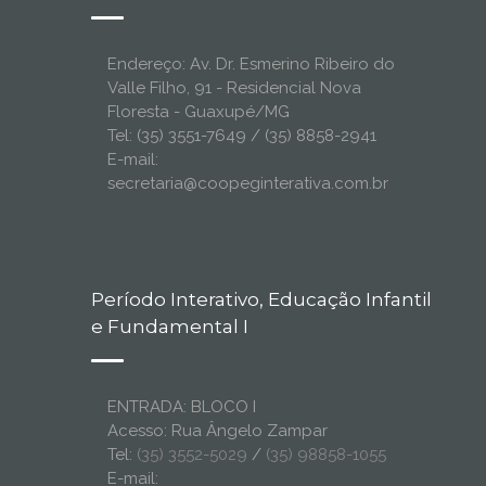
Endereço: Av. Dr. Esmerino Ribeiro do
Valle Filho, 91 - Residencial Nova
Floresta - Guaxupé/MG
Tel: (35) 3551-7649 / (35) 8858-2941
E-mail:
secretaria@coopeginterativa.com.br
Período Interativo, Educação Infantil
e Fundamental I
ENTRADA: BLOCO I
Acesso: Rua Ângelo Zampar
Tel:
(35) 3552-5029
/
(35) 98858-1055
E-mail: