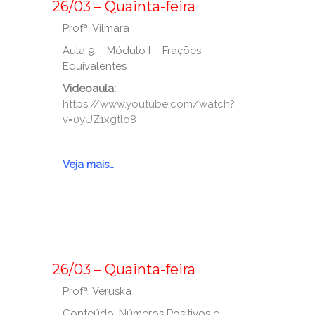
26/03 – Quainta-feira
Profª. Vilmara
Aula 9 – Módulo I – Frações
Equivalentes
Videoaula:
https://www.youtube.com/watch?
v=0yUZ1xgtlo8
_
Veja mais…
_
_
_
_
26/03 – Quainta-feira
Profª. Veruska
Conteúdo: Números Positivos e