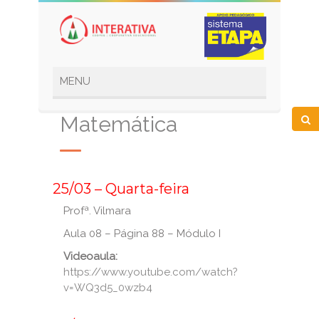
Matemática
_
25/03 – Quarta-feira
Profª. Vilmara
Aula 08 – Página 88 – Módulo I
Videoaula:
https://www.youtube.com/watch?
v=WQ3d5_0wzb4
_