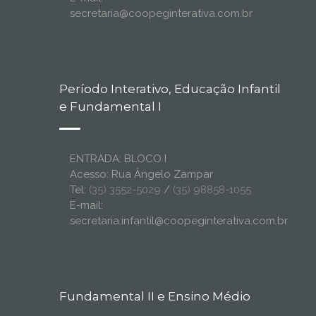
secretaria@coopeginterativa.com.br
Período Interativo, Educação Infantil
e Fundamental I
ENTRADA: BLOCO I
Acesso: Rua Ângelo Zampar
Tel:
(35) 3552-5029
/
(35) 98858-1055
E-mail:
secretaria.infantil@coopeginterativa.com.br
Fundamental II e Ensino Médio