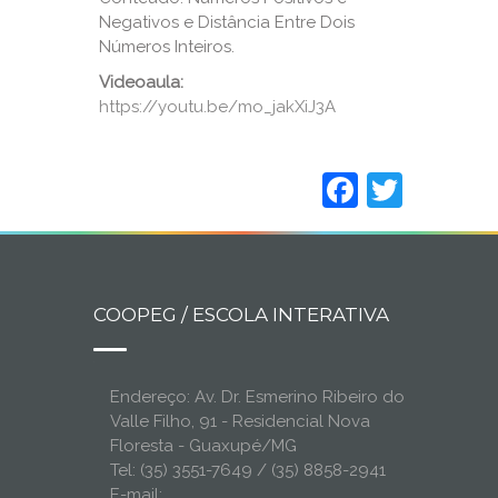
Negativos e Distância Entre Dois
Números Inteiros.
Videoaula:
https://youtu.be/mo_jakXiJ3A
_
Faceboo
Twitt
COOPEG / ESCOLA INTERATIVA
Endereço: Av. Dr. Esmerino Ribeiro do
Valle Filho, 91 - Residencial Nova
Floresta - Guaxupé/MG
Tel: (35) 3551-7649 / (35) 8858-2941
E-mail: