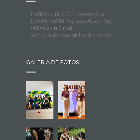
ENTRADA: BLOCO III Acesso: Rua
Luiz Franchi Tel:
(35) 3551-7649
/
(35)
98858-2941
E-mail:
secretaria@coopeginterativa.com.br
GALERIA DE FOTOS