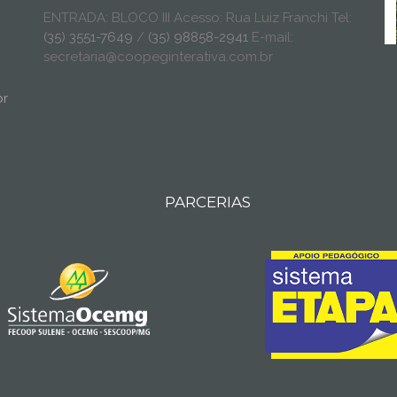
ENTRADA: BLOCO III Acesso: Rua Luiz Franchi Tel:
(35) 3551-7649
/
(35) 98858-2941
E-mail:
secretaria@coopeginterativa.com.br
br
PARCERIAS