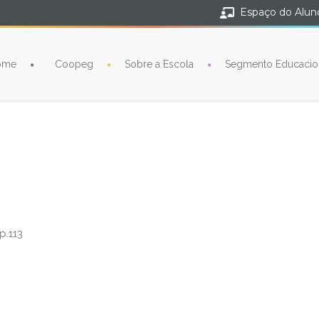
Espaço do Alun
ome
Coopeg
Sobre a Escola
Segmento Educacio
p.113