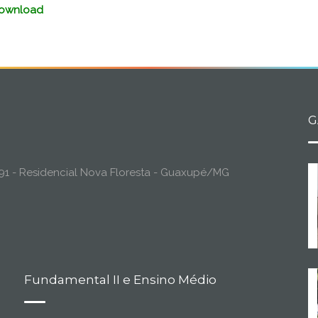
ownload
G
o, 91 - Residencial Nova Floresta - Guaxupé/MG
Fundamental II e Ensino Médio