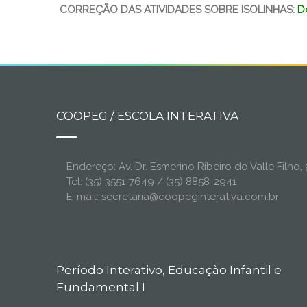
CORREÇÃO DAS ATIVIDADES SOBRE ISOLINHAS:
D
COOPEG / ESCOLA INTERATIVA
Endereço: Av. Dr. Esmerino Ribeiro do Valle Filh
Tel: (35) 3551-7649 / (35) 8858-2941
E-mail: secretaria@coopeginterativa.com.br
Período Interativo, Educação Infantil e
Fundamental I