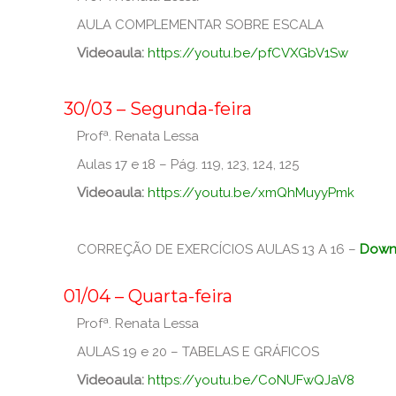
AULA COMPLEMENTAR SOBRE ESCALA
Videoaula:
https://youtu.be/pfCVXGbV1Sw
_
30/03 – Segunda-feira
Profª. Renata Lessa
Aulas 17 e 18 – Pág. 119, 123, 124, 125
Videoaula:
https://youtu.be/xmQhMuyyPmk
CORREÇÃO DE EXERCÍCIOS AULAS 13 A 16 –
Down
_
01/04 – Quarta-feira
Profª. Renata Lessa
AULAS 19 e 20 – TABELAS E GRÁFICOS
Videoaula:
https://youtu.be/CoNUFwQJaV8