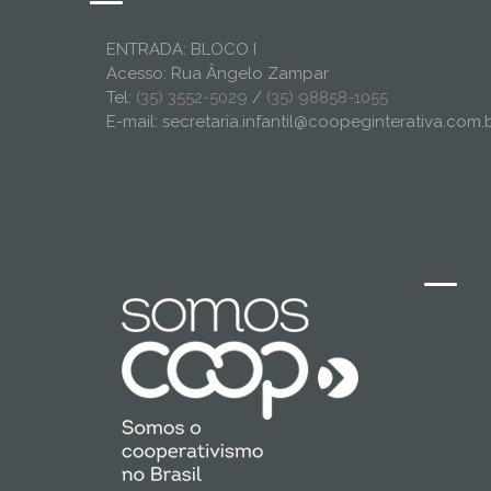
ENTRADA: BLOCO I
Acesso: Rua Ângelo Zampar
Tel:
(35) 3552-5029
/
(35) 98858-1055
E-mail: secretaria.infantil@coopeginterativa.com.