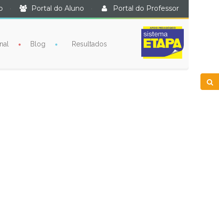
o
·
Portal do Aluno
·
Portal do Professor
nal
Blog
Resultados