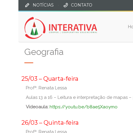
NOTÍCIAS
·
CONTATO
H
Geografia
_
25/03 – Quarta-feira
Profª. Renata Lessa
Aulas 13 a 16 – Leitura e interpretação de mapas – 
Videoaula:
https://youtu.be/b8ae5Xaoymo
26/03 – Quinta-feira
Profª. Renata Lessa