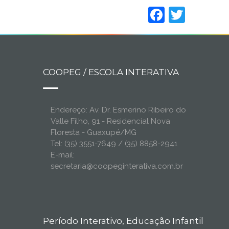
Faceboo
Twitt
COOPEG / ESCOLA INTERATIVA
Endereço: Av. Dr. Esmerino Ribeiro do
Valle Filho, 91 - Residencial Nova
Floresta - Guaxupé/MG
Tel: (35) 3551-7649 / (35) 8858-2941
E-mail:
secretaria@coopeginterativa.com.br
Período Interativo, Educação Infantil