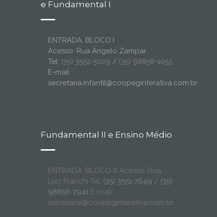
e Fundamental I
ENTRADA: BLOCO I
Acesso: Rua Ângelo Zampar
Tel:
(35) 3552-5029
/
(35) 98858-1055
E-mail:
secretaria.infantil@coopeginterativa.com.br
Fundamental II e Ensino Médio
ENTRADA: BLOCO III Acesso: Rua
Luiz Franchi Tel:
(35) 3551-7649
/
(35)
98858-2941
E-mail:
secretaria@coopeginterativa.com.br