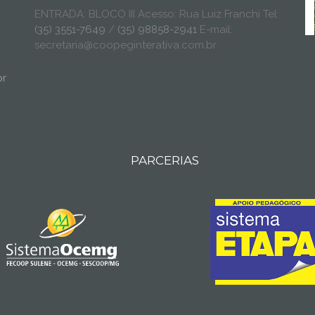
ENTRADA: BLOCO III Acesso: Rua Luiz Franchi Tel:
(35) 3551-7649
/
(35) 98858-2941
E-mail:
secretaria@coopeginterativa.com.br
br
PARCERIAS