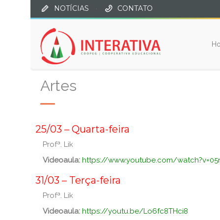
NOTÍCIAS
·
CONTATO
H
Artes
_
25/03 – Quarta-feira
Profª. Lik
Videoaula:
https://www.youtube.com/watch?v=05
_
31/03 – Terça-feira
Profª. Lik
Videoaula:
https://youtu.be/Lo6fc8THci8