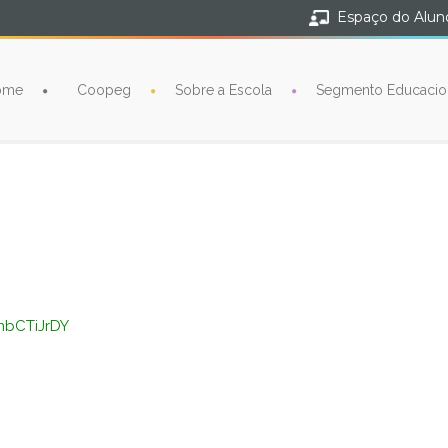
Espaço do Alun
ome
Coopeg
Sobre a Escola
Segmento Educacio
nbCTiJrDY