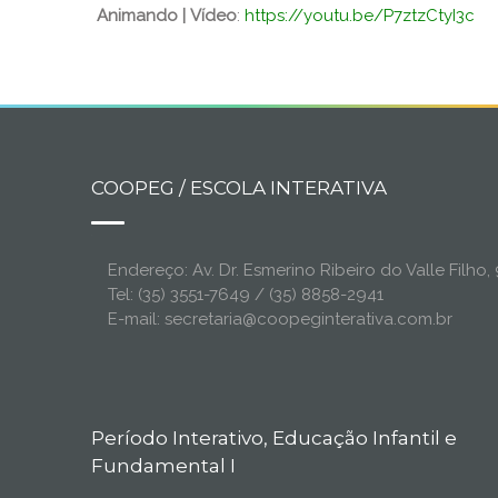
Animando |
Vídeo
:
https://youtu.be/P7ztzCtyI3c
COOPEG / ESCOLA INTERATIVA
Endereço: Av. Dr. Esmerino Ribeiro do Valle Filh
Tel: (35) 3551-7649 / (35) 8858-2941
E-mail: secretaria@coopeginterativa.com.br
Período Interativo, Educação Infantil e
Fundamental I