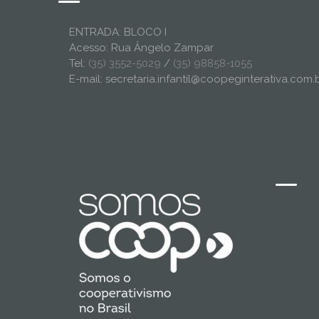
ENTRADA: BLOCO I
Acesso: Rua Ângelo Zampar
Tel:
(35) 3552-5029
/
(35) 98858-1055
E-mail: secretaria.infantil@coopeginterativa.com.