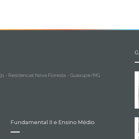
G
o, 91 - Residencial Nova Floresta - Guaxupé/MG
Fundamental II e Ensino Médio