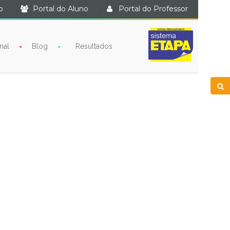
o
·
Portal do Aluno
·
Portal do Professor
nal
Blog
Resultados