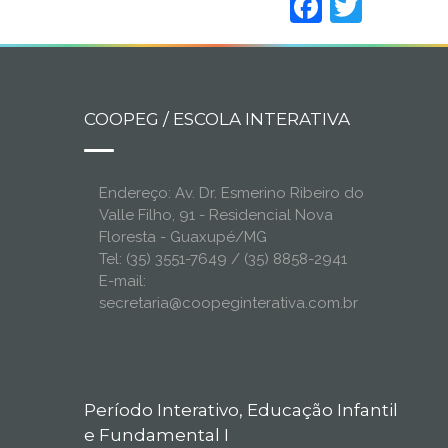
Faceboo
Twitt
COOPEG / ESCOLA INTERATIVA
Endereço: Av. Dr. Esmerino Ribeiro do
Valle Filho, 91 - Residencial Nova
Floresta - Guaxupé/MG
Tel: (35) 3551-7649 / (35) 8858-2941
E-mail:
secretaria@coopeginterativa.com.br
Período Interativo, Educação Infantil
e Fundamental I