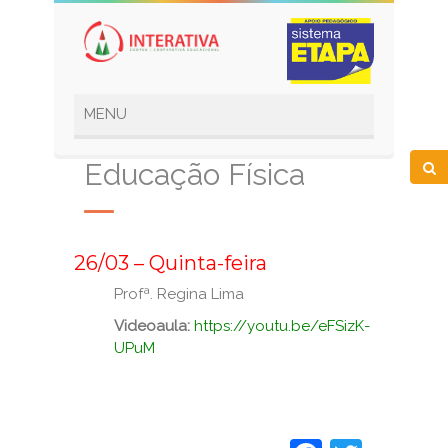
Educação Física
_
26/03 – Quinta-feira
Profª. Regina Lima
Videoaula:
https://youtu.be/eFSizK-
UPuM