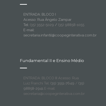
ENTRADA: BLOCO I
Acesso: Rua Ângelo Zampar
Tel:
(35) 3552-5029
/
(35) 98858-1055
E-mail:
secretaria.infantil@coopeginterativa.com.br
Fundamental II e Ensino Médio
ENTRADA: BLOCO III Acesso: Rua
Luiz Franchi Tel:
(35) 3551-7649
/
(35)
98858-2941
E-mail:
secretaria@coopeginterativa.com.br