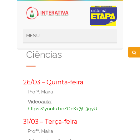
Ciências
_
26/03 – Quinta-feira
Profª. Maira
Videoaula:
https://youtu.be/OcKx7jU3qyU
_
31/03 – Terça-feira
Profª. Maira