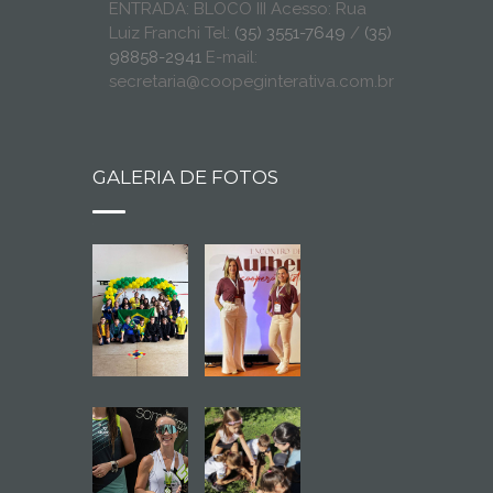
ENTRADA: BLOCO III Acesso: Rua
Luiz Franchi Tel:
(35) 3551-7649
/
(35)
98858-2941
E-mail:
secretaria@coopeginterativa.com.br
GALERIA DE FOTOS