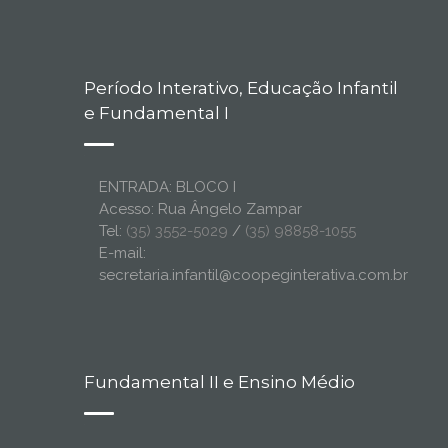
Período Interativo, Educação Infantil
e Fundamental I
ENTRADA: BLOCO I
Acesso: Rua Ângelo Zampar
Tel:
(35) 3552-5029
/
(35) 98858-1055
E-mail:
secretaria.infantil@coopeginterativa.com.br
Fundamental II e Ensino Médio