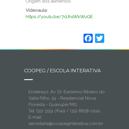
Origem dos alimentos
Videoaula:
https://youtu.be/7dJhsWkWuQE
Faceboo
Twitt
COOPEG / ESCOLA INTERATIVA
Endereço: Av. Dr. Esmerino Ribeiro do
Valle Filho, 91 - Residencial Nova
Floresta - Guaxupé/MG
Tel: (35) 3551-7649 / (35) 8858-2941
E-mail:
secretaria@coopeginterativa.com.br